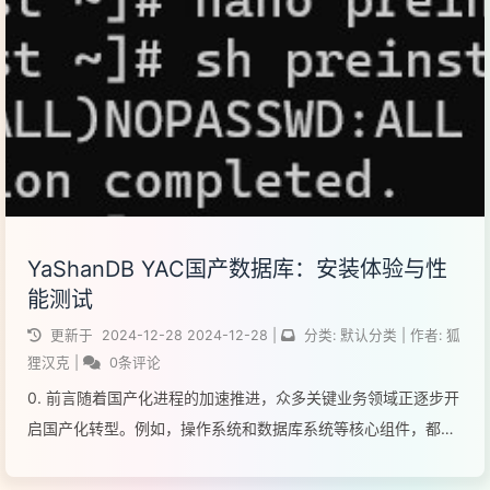
阅读全文...
YaShanDB YAC国产数据库：安装体验与性
能测试
更新于
2024-12-28
2024-12-28
|
分类:
默认分类
|
作者:
狐
狸汉克
|
0条评论
0. 前言随着国产化进程的加速推进，众多关键业务领域正逐步开
启国产化转型。例如，操作系统和数据库系统等核心组件，都在
向国产解决方案迁移。相较于国外产品，国产化方案可以有效缓
解“卡脖子”带来的问题，还能有效保障数据安全，提供更加定制